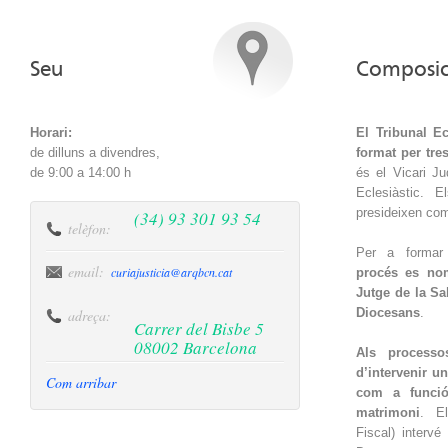
Seu
Composic
Horari:
El Tribunal Ec
de dilluns a divendres,
format per tre
de 9:00 a 14:00 h
és el Vicari Ju
Eclesiàstic. E
presideixen com 
(34) 93 301 93 54
telèfon:
Per a formar 
email:
curiajusticia@arqbcn.cat
procés es no
Jutge de la Sa
Diocesans
.
adreça:
Carrer del Bisbe 5
08002 Barcelona
Als processo
d’intervenir u
Com arribar
com a funció
matrimoni
. E
Fiscal) interv