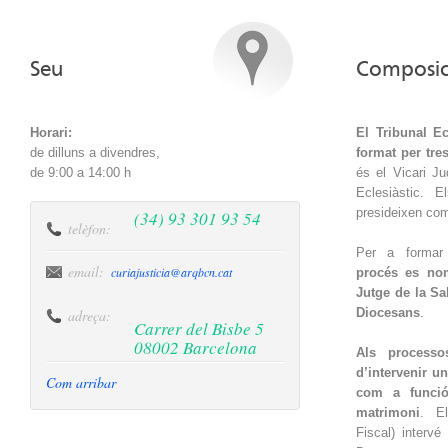
Seu
Composic
Horari:
El Tribunal Ec
de dilluns a divendres,
format per tre
de 9:00 a 14:00 h
és el Vicari Ju
Eclesiàstic. E
presideixen com 
(34) 93 301 93 54
telèfon:
Per a formar 
email:
curiajusticia@arqbcn.cat
procés es no
Jutge de la Sa
Diocesans
.
adreça:
Carrer del Bisbe 5
08002 Barcelona
Als processo
d’intervenir u
Com arribar
com a funció
matrimoni
. E
Fiscal) interv