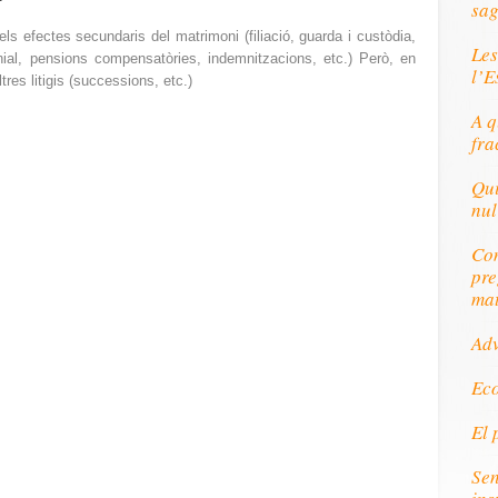
sag
s efectes secundaris del matrimoni (filiació, guarda i custòdia,
Les
ial, pensions compensatòries, indemnitzacions, etc.) Però, en
l’E
tres litigis (successions, etc.)
A q
fra
Qui
nul
Com
pre
mat
Ad
Eco
El 
Sen