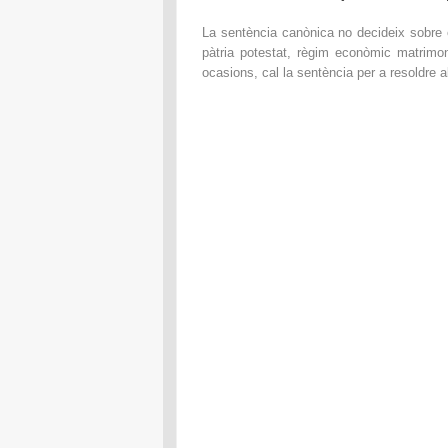
La sentència canònica no decideix sobre el
pàtria potestat, règim econòmic matrimon
ocasions, cal la sentència per a resoldre al