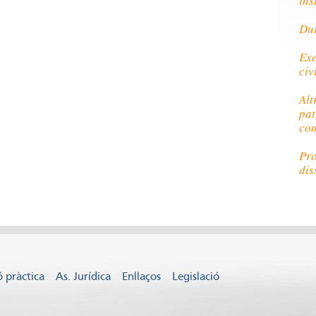
ins
Dur
Exe
civ
Alt
pat
com
Pro
dis
 pràctica
As. Jurídica
Enllaços
Legislació