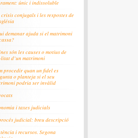
rament: únic i indissoluble
 crisis conjugals i les respostes de
sglésia
ui demanar ajuda si el matrimoni
cassa?
nes són les causes o motius de
·litat d’un matrimoni
 procedir quan un fidel es
gunta o planteja si el seu
rimoni podria ser invàlid
vocats
nomia i taxes judicials
procés judicial: breu descripció
tència i recursos. Segona