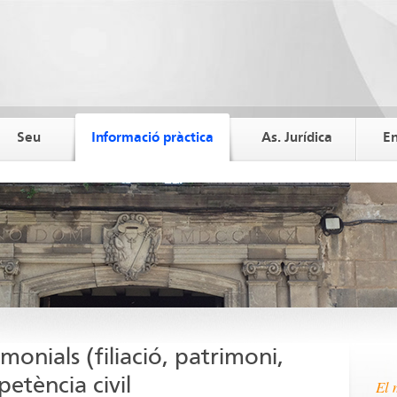
Seu
Informació pràctica
As. Jurídica
En
monials (filiació, patrimoni,
tència civil
El 