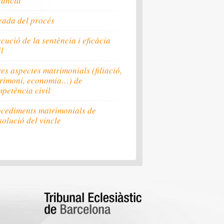
tància
ada del procés
cució de la sentència i eficàcia
il
res aspectes matrimonials (filiació,
rimoni, economia…) de
petència civil
cediments matrimonials de
solució del vincle