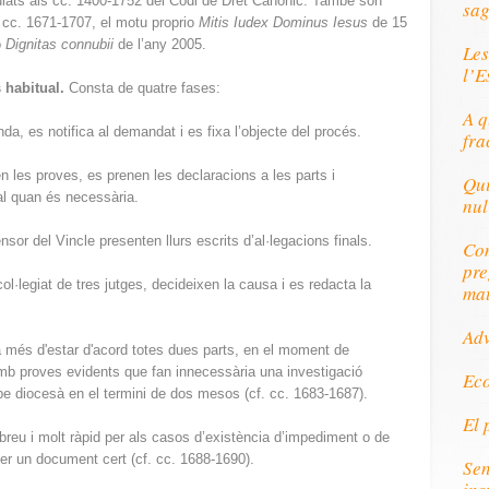
ulats als cc. 1400-1752 del Codi de Dret Canònic. També són
sag
s cc. 1671-1707, el motu proprio
Mitis Iudex Dominus Iesus
de 15
ó
Dignitas connubii
de l’any 2005.
Les
l’E
 habitual.
Consta de quatre fases:
A q
da, es notifica al demandat i es fixa l’objecte del procés.
fra
en les proves, es prenen les declaracions a les parts i
Qui
ial quan és necessària.
nul
nsor del Vincle presenten llurs escrits d’al·legacions finals.
Com
pre
col·legiat de tres jutges, decideixen la causa i es redacta la
mat
Ad
 més d'estar d'acord totes dues parts, en el moment de
 proves evidents que fan innecessària una investigació
Eco
isbe diocesà en el termini de dos mesos (cf. cc. 1683-1687).
El 
breu i molt ràpid per als casos d’existència d’impediment o de
er un document cert (cf. cc. 1688-1690).
Sen