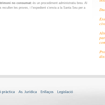
ins
atrimoni no consumat:
és un procediment administratiu breu. Al
es recullen les proves, i l’expedient s’envia a la Santa Seu per a
Dur
Exe
civ
Alt
pat
com
Pro
dis
 pràctica
As. Jurídica
Enllaços
Legislació