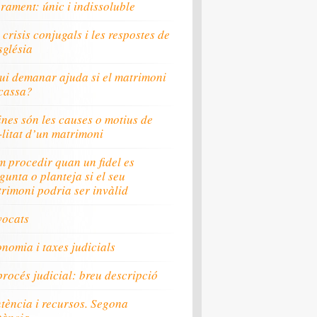
rament: únic i indissoluble
 crisis conjugals i les respostes de
sglésia
ui demanar ajuda si el matrimoni
cassa?
nes són les causes o motius de
·litat d’un matrimoni
 procedir quan un fidel es
gunta o planteja si el seu
rimoni podria ser invàlid
vocats
nomia i taxes judicials
procés judicial: breu descripció
tència i recursos. Segona