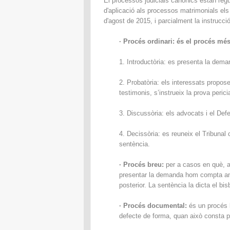
El processos judicials canònics estan reg
d'aplicació als processos matrimonials el
d'agost de 2015, i parcialment
la instrucci
· Procés ordinari: és el procés més
1. Introductòria: es presenta la deman
2. Probatòria: els interessats propos
testimonis, s’instrueix la prova peric
3. Discussòria: els advocats i el Defe
4. Decissòria: es reuneix el Tribunal 
sentència.
· Procés breu:
per a casos en què, a
presentar la demanda hom compta amb
posterior. La sentència la dicta el b
· Procés documental:
és un procés 
defecte de forma, quan això consta p