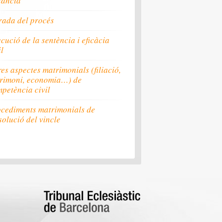
tància
ada del procés
cució de la sentència i eficàcia
il
res aspectes matrimonials (filiació,
rimoni, economia…) de
petència civil
cediments matrimonials de
solució del vincle