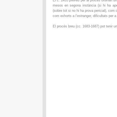
El c. 1453 preveu per al procés ordinari 
mesos en segona instància (si hi ha ape
(sobre tot si no hi ha prova pericial), com 
com exhorts a l’estranger, dificultats per a 
El procés breu (cc. 1683-1687) pot tenir