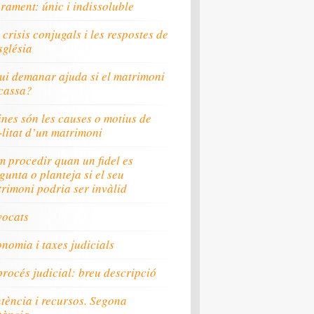
rament: únic i indissoluble
 crisis conjugals i les respostes de
sglésia
ui demanar ajuda si el matrimoni
cassa?
nes són les causes o motius de
·litat d’un matrimoni
 procedir quan un fidel es
gunta o planteja si el seu
rimoni podria ser invàlid
vocats
nomia i taxes judicials
procés judicial: breu descripció
tència i recursos. Segona