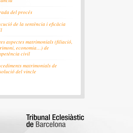
tància
ada del procés
cució de la sentència i eficàcia
il
res aspectes matrimonials (filiació,
rimoni, economia…) de
petència civil
cediments matrimonials de
solució del vincle