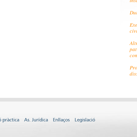
ins
Dur
Exe
civ
Alt
pat
com
Pro
dis
 pràctica
As. Jurídica
Enllaços
Legislació