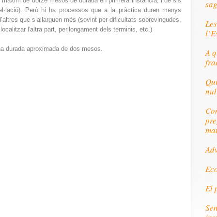
un màxim de dotze mesos de durada en primera instància, i de sis
sag
l·lació). Però hi ha processos que a la pràctica duren menys
d’altres que s’allarguen més (sovint per dificultats sobrevingudes,
Les
localitzar l'altra part, perllongament dels terminis, etc.)
l’E
 una durada aproximada de dos mesos.
A q
fra
Qui
nul
Com
pre
mat
Ad
Eco
El 
Sen