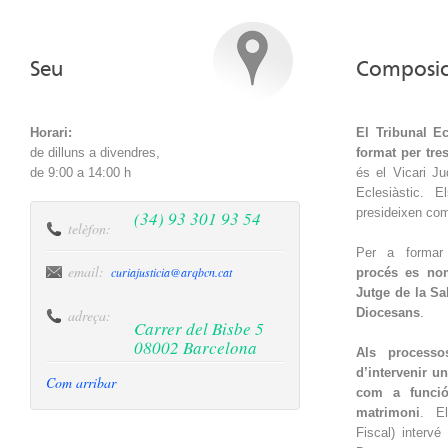
Seu
Composic
Horari:
El Tribunal Ec
de dilluns a divendres,
format per tre
de 9:00 a 14:00 h
és el Vicari Ju
Eclesiàstic. E
presideixen com 
(34) 93 301 93 54
telèfon:
Per a formar 
email:
curiajusticia@arqbcn.cat
procés es no
Jutge de la Sa
Diocesans
.
adreça:
Carrer del Bisbe 5
08002 Barcelona
Als processo
d’intervenir u
Com arribar
com a funció
matrimoni
. E
Fiscal) interv