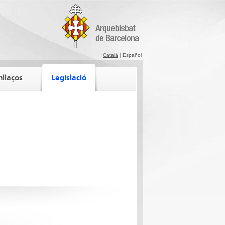
Català
|
Español
nllaços
Legislació