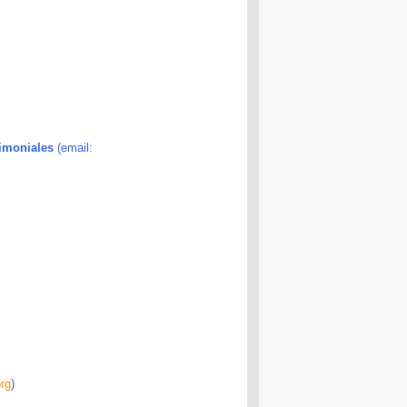
imoniales
(email:
rg
)