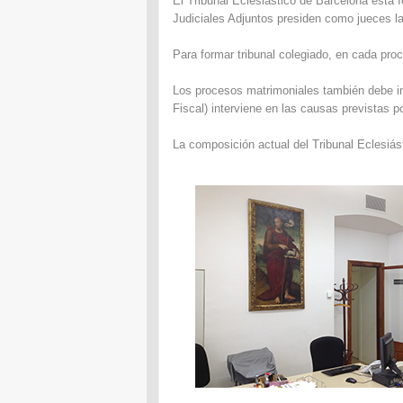
El Tribunal
Eclesiástico de Barcelona
está 
Judiciales
Adjuntos
presiden
como jueces
l
Para formar
tribunal
colegiado
,
en cada
pro
Los procesos matrimoniales
también
debe i
Fiscal
)
interviene
en las causas previstas
p
La
composición actual del
Tribunal Eclesiás