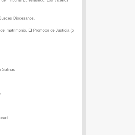
e
del Tribunal Eclesiástico
.
Los
Vicarios
Jueces
Diocesanos
.
del matrimonio
.
El Promotor
de Justicia
(
o
o
Salinas
o
orant