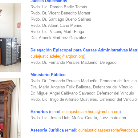
Jueces
Diocesanos
Rvdo.
Lic.
Ramon
Batlle
Tomás
Rvdo. Dr. Vicent Benedito Morant
Rvdo.
Dr
.
Santiago Bueno
Salinas
Rvdo.
Dr
.
Albert
Cano
Merino
Rvdo. Lic. Vicenç Martí Fraga
Dra. Araceli Martínez González
Delegación
Episcopal
para
Causas
Administrativas
Matr
curiajusticiadeleg@arqbcn.org
)
Rvdo.
Dr
.
Fernando
Perales
Madueño
,
Delegado
Ministerio Público
Rvdo.
Dr
.
Fernando
Perales
Madueño
,
Promotor
de Justicia
Dra.
María
Ángeles
Félix
Ballesta
,
Defensora
del Vínculo
Dr. Miguel Ángel Cañivano Salvador, Defensor del Vínculo
Rvdo. Lic. Íñigo de Alfonso Mustieles, Defensor del Vínculo
Exhortos
(email:
curiajusticiaexhorts@arqbcn.org
)
Rvdo.
Lic. Josep Lluís Muñoz García, Juez Instructor
Asesoría Jurídica
(email:
curiajusticiaassessoria@arqbcn.o