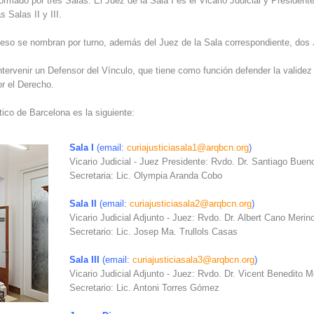
formado por
tres Salas
.
El
Juez de la
Sala I
es
el Vicario
Judicial
y President
as Salas
II y
III
.
ceso
se nombran
por turno
, además del
Juez de la
Sala correspondiente
,
dos
ntervenir
un Defensor del
Vínculo,
que tiene
como función
defender la
validez
or el Derecho
.
tico
de Barcelona es
la siguiente
:
Sala I
(email:
curiajusticiasala1@arqbcn.org
)
Vicario Judicial
-
Juez Presidente:
Rvdo.
Dr
.
Santiago Buen
Secretaria:
Lic. Olympia Aranda Cobo
Sala
II
(
email:
curiajusticiasala2@arqbcn.org
)
Vicario Judicial
Adjunto
-
Juez:
Rvdo.
Dr
.
Albert
Cano
Merin
Secretario:
Lic.
Josep Ma
.
Trullols
Casas
Sala
III
(email:
curiajusticiasala3@arqbcn.org
)
Vicario Judicial
Adjunto
-
Juez:
Rvdo.
Dr. Vicent Benedito M
Secretario:
Lic. Antoni Torres Gómez