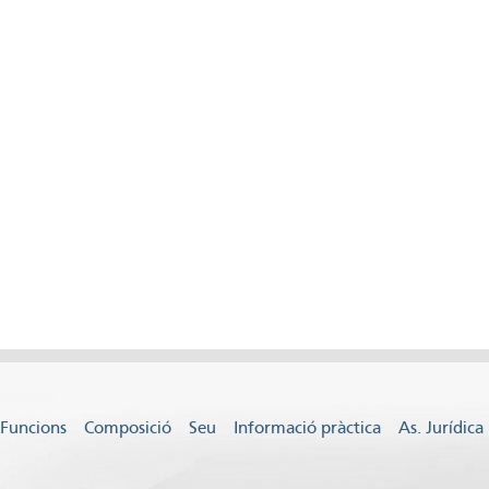
Funcions
Composició
Seu
Informació pràctica
As. Jurídica